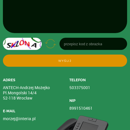
WYŚLIJ
ADRES
TELEFON
ANTECH-Andrzej Możejko
503375001
Pl.Mongolski 14/4
52-118 Wrocław
NIP
8991510461
E-MAIL
morzej@interia.pl